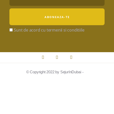
Sunt de acord cu termenii si conditiile
–
© Copyright 2022 by SejurInDubai
Sejur in Dubai