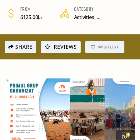
FROM
CATEGORY
6125.00
د.إ
Activities
,
Pachete sejur
,
Tou
SHARE
REVIEWS
WISHLIST
4