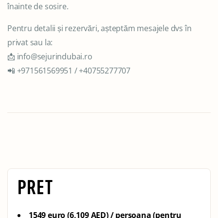
înainte de sosire.
Pentru detalii și rezervări, așteptăm mesajele dvs în
privat sau la:
📩 info@sejurindubai.ro
📲 +971561569951 / +40755277707
PRET
1549 euro (6,109 AED) / persoana (pentru