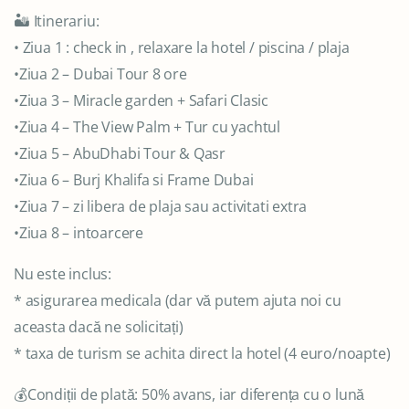
🏜️ Itinerariu:
• Ziua 1 : check in , relaxare la hotel / piscina / plaja
•Ziua 2 – Dubai Tour 8 ore
•Ziua 3 – Miracle garden + Safari Clasic
•Ziua 4 – The View Palm + Tur cu yachtul
•Ziua 5 – AbuDhabi Tour & Qasr
•Ziua 6 – Burj Khalifa si Frame Dubai
•Ziua 7 – zi libera de plaja sau activitati extra
•Ziua 8 – intoarcere
Nu este inclus:
* asigurarea medicala (dar vă putem ajuta noi cu
aceasta dacă ne solicitați)
* taxa de turism se achita direct la hotel (4 euro/noapte)
💰Condiții de plată: 50% avans, iar diferența cu o lună