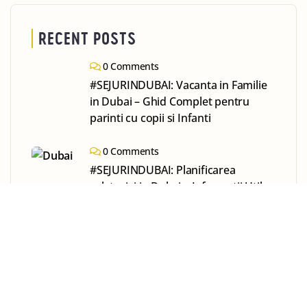
RECENT POSTS
0 Comments
#SEJURINDUBAI: Vacanta in Familie
in Dubai – Ghid Complet pentru
parinti cu copii si Infanti
0 Comments
#SEJURINDUBAI: Planificarea
calatoriei in Dubai – Informatii Utile
pentru O Vacanta Reusita
0 Comments
#SejurinDubai: Ce facem Vara in
Dubai?￼