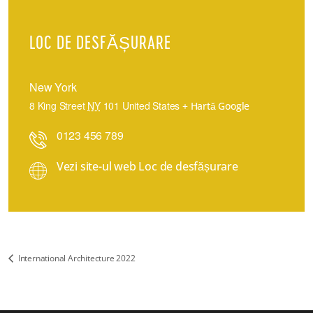
LOC DE DESFĂȘURARE
New York
8 King Street
NY
101
United States
+ Hartă Google
0123 456 789
Vezi site-ul web Loc de desfășurare
International Architecture 2022