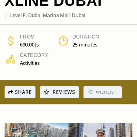
XLINE DUBAI
Level P, Dubai Marina Mall, Dubai
FROM
DURATION
690.00
د.إ
25 minutes
CATEGORY
Activities
SHARE
REVIEWS
WISHLIST