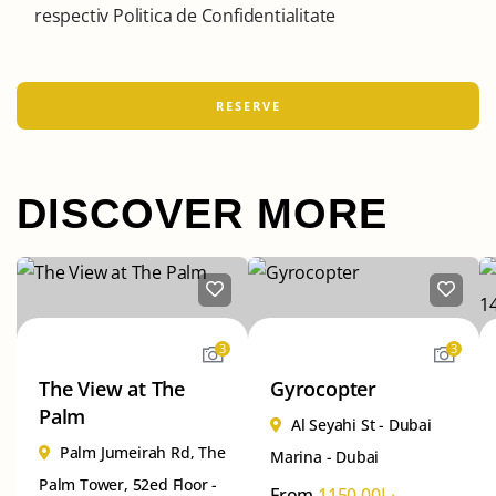
respectiv Politica de Confidentialitate
DISCOVER MORE
3
3
The View at The
Gyrocopter
Palm
Al Seyahi St - Dubai
Palm Jumeirah Rd, The
Marina - Dubai
Palm Tower, 52ed Floor -
From
1150.00
د.إ