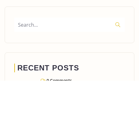
RECENT POSTS
0 Comments
#SEJURINDUBAI: Vacanta in Familie
in Dubai – Ghid Complet pentru
parinti cu copii si Infanti
0 Comments
#SEJURINDUBAI: Planificarea
calatoriei in Dubai – Informatii Utile