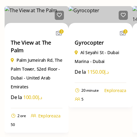
3
3
The View at The
Gyrocopter
Palm
Al Seyahi St - Dubai
Palm Jumeirah Rd, The
Marina - Dubai
Palm Tower, 52ed Floor -
De la
1150.00
د.إ
Dubai - United Arab
Emirates
Exploreaza
20 minute
De la
100.00
د.إ
5
Exploreaza
2 ore
50