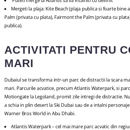
Puteti merge la
Atlantis sa va intalniti cu delfinii
.
Mergeti la plaja: Kite Beach (plaja publica si foarte bin
Palm (privata cu plata), Fairmont the Palm (privata cu plata)
publica).
ACTIVITATI PENTRU C
MARI
Dubaiul se transforma intr-un parc de distractii la scara m
mari. Parcurile acvatice, precum Atlantis Waterpark, si parc
Motiongate la Legoland, promit zile intregi de distractie. N
a schia in plin desert la Ski Dubai sau de a intalni personaje
Warner Bros World in Abu Dhabi.
Atlantis Waterpark – cel mai mare parc acvatic din regiu