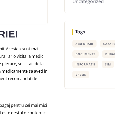
Uncategorized
IEI
Tags
ABU DHABI
CAZAR
pii. Acestea sunt mai
DOCUMENTE
DUBA
a, iar o vizita la medic
lecare, solicitati de la
INFORMATII
SIM
va medicamente sa aveti in
VREME
cament recomandat de
n bagaj pentru cei mai mici
t este destul de puternic,