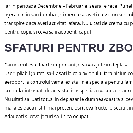
iar in perioada Decembrie – Februarie, seara, e rece. Pune
lejera din in sau bumbac, si mereu sa aveti cu voi un schimb
transpire daca aveti activitati afara. Nu uitati de crema cu 
pentru copii, si ceva sa ii acoperiti capul.
SFATURI PENTRU ZB
Caruciorul este foarte important, o sa va ajute in deplasaril
usor, pliabil (puteti sa-l lasati la cala avionului fara niciun c
aeroport la controlul vamal exista linie speciala pentru famil
la coada, intrebati de aceasta linie speciala (valabila in aer
Nu uitati sa luati totusi in deplasarile dumneavoastra si cev
mai ales daca ii stiti mai pretentiosi (ceva fructe, biscuiti), i
Adaugati si ceva jocuri sa ii tina ocupati.