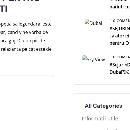
parinti cu
TI
0 COMEN
ospetia sa legendara, este
#SEJURIN
 Dar, cand vine vorba de
calatoriei
ara griji! Cu un pic de
pentru O 
e relaxanta pe cat este de
0 COMEN
#SejurinD
Dubai?￼
All Categories
Informatii utile