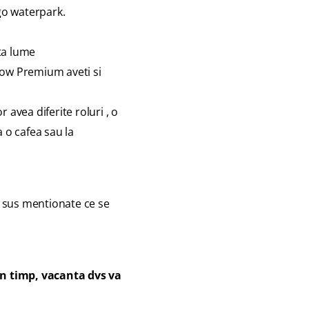
go waterpark
.
lta lume
now Premium aveti si
r avea diferite roluri , o
 o cafea sau la
i sus mentionate ce se
din timp, vacanta dvs va