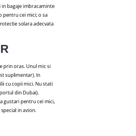
ti in bagaje imbracaminte
 pentru cei mici; o sa
protectie solara adecvata
OR
e prin oras. Unul mic si
ost suplimentar). In
ii cu copii mici. Nu stati
oportul din Dubai).
a gustari pentru cei mici,
n special in avion.