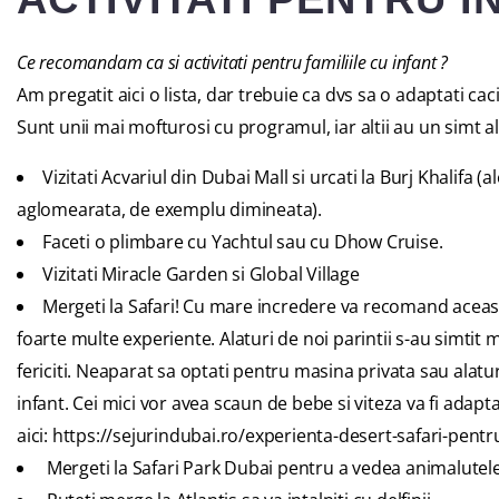
Ce recomandam ca si activitati pentru familiile cu infant ?
Am pregatit aici o lista, dar trebuie ca dvs sa o adaptati caci 
Sunt unii mai mofturosi cu programul, iar altii au un simt al
Vizitati
Acvariul din Dubai Mall
si urcati la
Burj Khalifa
(al
aglomearata, de exemplu dimineata).
Faceti o plimbare cu
Yachtul
sau cu
Dhow Cruise
.
Vizitati
Miracle Garden
si Global Village
Mergeti la
Safari
! Cu mare incredere va recomand aceast
foarte multe experiente. Alaturi de noi parintii s-au simtit me
fericiti. Neaparat sa optati pentru masina privata sau alatur
infant. Cei mici vor avea scaun de bebe si viteza va fi adapt
aici:
https://sejurindubai.ro/experienta-desert-safari-pentru
Mergeti la Safari Park Dubai pentru a vedea animalutele