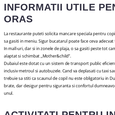
INFORMATII UTILE P
ORAS
La restaurante puteti solicita mancare speciala pentru copi
sa gasiti in meniu. Sigur bucatarul poate face ceva adecvat 
In mall-uri, dar si in zonele de plaja, o sa gasiti peste tot 
alaptat si schimbat ,,Mother&child”.
Dubaiul este dotat cu un sistem de transport public eficient 
inclusiv metroul si autobuzele. Cand va deplasati cu taxi sa
trebuie sa stiti ca scaunul de copil nu este obligatoriu in Duba
brate, dar desigur pentru siguranta si confortul dumneavoa
unul.
ACTIVITATI PENTRU I