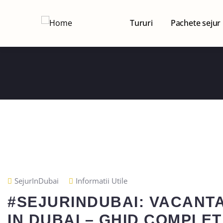
Tururi
Pachete sejur
SejurInDubai
Informatii Utile
#SEJURINDUBAI: VACANTA 
IN DUBAI – GHID COMPLE