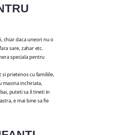
ENTRU
i, chiar daca uneori nu o
fara sare, zahar etc.
camera speciala pentru
si prietenos cu familiile,
u masina inchiriata,
i, puteti sa il tineti in
stra, e mai bine sa fie
NFANTI