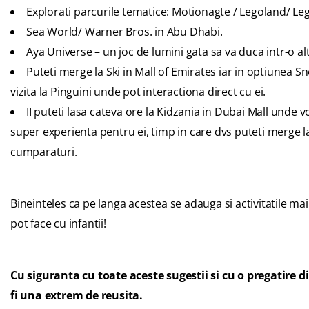
Explorati parcurile tematice:
Motionagte / Legoland/ Le
Sea World
/
Warner Bros.
in Abu Dhabi.
Aya Universe – un joc de lumini gata sa va duca intr-o a
Puteti merge la
Ski in Mall of Emirates
iar in optiunea S
vizita la Pinguini unde pot interactiona direct cu ei.
II puteti lasa cateva ore la Kidzania in Dubai Mall unde vo
super experienta pentru ei, timp in care dvs puteti merge la
cumparaturi.
Bineinteles ca pe langa acestea se adauga si activitatile ma
pot face cu infantii!
Cu siguranta cu toate aceste sugestii si cu o pregatire 
fi una extrem de reusita.