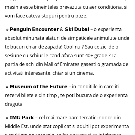
masinia este bineinteles prevazuta cu aer conditiona, si
vom face cateva stopuri pentru poze.
🔹𝗣𝗲𝗻𝗴𝘂𝗶𝗻 𝗘𝗻𝗰𝗼𝘂𝗻𝘁𝗲𝗿 & 𝗦𝗸𝗶 𝗗𝘂𝗯𝗮𝗶 – o experienta
absolut minunata alaturi de simpaticele animulute unde
te bucuri chiar de zapada! Cool nu ? Sau ce zici de o
sesiune cu schiurile cand afara sunt 40+ grade ? La
partia de schi din Mall of Emirates gasesti o gramada de
activitati interesante, chiar si un cinema.
🔹𝗠𝘂𝘀𝗲𝘂𝗺 𝗼𝗳 𝘁𝗵𝗲 𝗙𝘂𝘁𝘂𝗿𝗲 – in conditiile in care iti
rezervi biletele din timp , te poti bucura de o experienta
draguta
🔹𝗜𝗠𝗚 𝗣𝗮𝗿𝗸 – cel mai mare parc tematic indoor din
Middle Est, unde atat copii cat si adultii pot experimenta