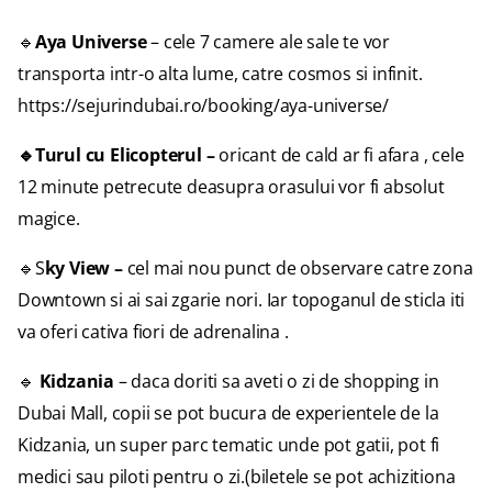
🔹
Aya Universe
– cele 7 camere ale sale te vor
transporta intr-o alta lume, catre cosmos si infinit.
https://sejurindubai.ro/booking/aya-universe/
🔹
Turul cu Elicopterul
–
oricant de cald ar fi afara , cele
12 minute petrecute deasupra orasului vor fi absolut
magice.
🔹S
ky View –
cel mai nou punct de observare catre zona
Downtown si ai sai zgarie nori. Iar topoganul de sticla iti
va oferi cativa fiori de adrenalina .
🔹
Kidzania
– daca doriti sa aveti o zi de shopping in
Dubai Mall, copii se pot bucura de experientele de la
Kidzania, un super parc tematic unde pot gatii, pot fi
medici sau piloti pentru o zi.(biletele se pot achizitiona