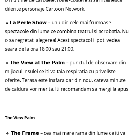
o multime de carosele, roller-costere si sa intalnesca
diferite personaje Cartoon Network.
🔹𝗟𝗮 𝗣𝗲𝗿𝗹𝗲 𝗦𝗵𝗼𝘄 – unu din cele mai frumoase
spectacole din lume ce combina teatrul si acrobatia. Nu
o sa regretati alegerea! Acest spectacol il poti vedea
seara de la ora 18:00 sau 21:00.
🔹𝗧𝗵𝗲 𝗩𝗶𝗲𝘄 𝗮𝘁 𝘁𝗵𝗲 𝗣𝗮𝗹𝗺 – punctul de observare din
mijlocul insulei ce iti va taia respiratia cu priveliste
oferite. Terasa este inafara dar din nou, cateva minute
de caldura vor merita. Iti recomandam sa mergi la apus.
The View Palm
🔹 𝗧𝗵𝗲 𝗙𝗿𝗮𝗺𝗲 – cea mai mare rama din lume ce iti va