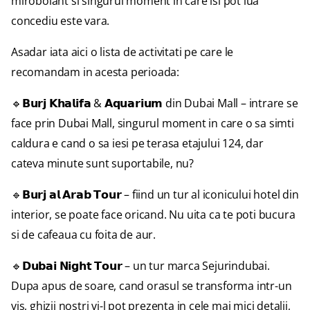
mirobolant si singurul moment in care isi pot lua
concediu este vara.
Asadar iata aici o lista de activitati pe care le
recomandam in acesta perioada:
🔹𝗕𝘂𝗿𝗷 𝗞𝗵𝗮𝗹𝗶𝗳𝗮 & 𝗔𝗾𝘂𝗮𝗿𝗶𝘂𝗺 din Dubai Mall – intrare se
face prin Dubai Mall, singurul moment in care o sa simti
caldura e cand o sa iesi pe terasa etajului 124, dar
cateva minute sunt suportabile, nu?
🔹𝗕𝘂𝗿𝗷 𝗮𝗹 𝗔𝗿𝗮𝗯 𝗧𝗼𝘂𝗿 – fiind un tur al iconicului hotel din
interior, se poate face oricand. Nu uita ca te poti bucura
si de cafeaua cu foita de aur.
🔹𝗗𝘂𝗯𝗮𝗶 𝗡𝗶𝗴𝗵𝘁 𝗧𝗼𝘂𝗿 – un tur marca Sejurindubai.
Dupa apus de soare, cand orasul se transforma intr-un
vis, ghizii nostri vi-l pot prezenta in cele mai mici detalii,