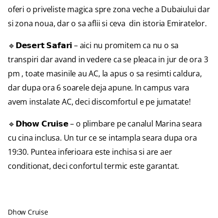
oferi o priveliste magica spre zona veche a Dubaiului dar
si zona noua, dar o sa aflii si ceva din istoria Emiratelor.
🔹𝗗𝗲𝘀𝗲𝗿𝘁 𝗦𝗮𝗳𝗮𝗿𝗶 – aici nu promitem ca nu o sa
transpiri dar avand in vedere ca se pleaca in jur de ora 3
pm , toate masinile au AC, la apus o sa resimti caldura,
dar dupa ora 6 soarele deja apune. In campus vara
avem instalate AC, deci discomfortul e pe jumatate!
🔹𝗗𝗵𝗼𝘄 𝗖𝗿𝘂𝗶𝘀𝗲 – o plimbare pe canalul Marina seara
cu cina inclusa. Un tur ce se intampla seara dupa ora
19:30. Puntea inferioara este inchisa si are aer
conditionat, deci confortul termic este garantat.
Dhow Cruise