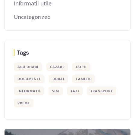
Informatii utile
Uncategorized
Tags
ABU DHABI
CAZARE
COPII
DOCUMENTE
DUBAI
FAMILIE
INFORMATII
SIM
TAXI
TRANSPORT
VREME