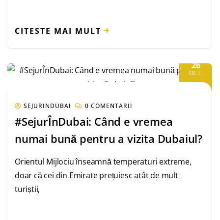
CITESTE MAI MULT
26
OCT.
SEJURINDUBAI
0 COMENTARII
#SejurÎnDubai: Când e vremea
numai bună pentru a vizita Dubaiul?
Orientul Mijlociu înseamnă temperaturi extreme,
doar că cei din Emirate prețuiesc atât de mult
turiștii,