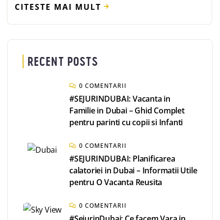
CITESTE MAI MULT
RECENT POSTS
0 COMENTARII
#SEJURINDUBAI: Vacanta in
Familie in Dubai – Ghid Complet
pentru parinti cu copii si Infanti
0 COMENTARII
#SEJURINDUBAI: Planificarea
calatoriei in Dubai – Informatii Utile
pentru O Vacanta Reusita
0 COMENTARII
#SejurinDubai: Ce facem Vara in