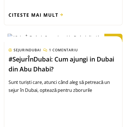
CITESTE MAI MULT
19
IUN.
SEJURINDUBAI
1 COMENTARIU
#SejurÎnDubai: Cum ajungi in Dubai
din Abu Dhabi?
Sunt turiști care, atunci când aleg să petreacă un
sejur în Dubai, optează pentru zborurile