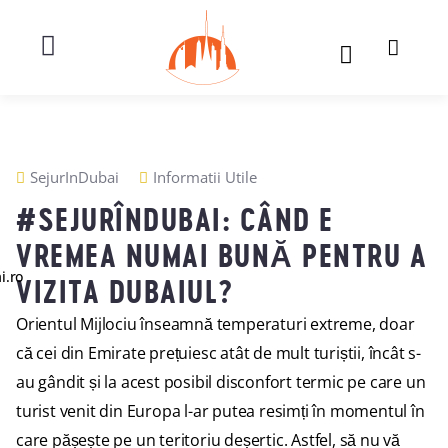
SejurInDubai
Informatii Utile
#SEJURÎNDUBAI: CÂND E
VREMEA NUMAI BUNĂ PENTRU A
i.ro
VIZITA DUBAIUL?
Orientul Mijlociu înseamnă temperaturi extreme, doar
că cei din Emirate prețuiesc atât de mult turiștii, încât s-
au gândit și la acest posibil disconfort termic pe care un
turist venit din Europa l-ar putea resimți în momentul în
care pășește pe un teritoriu deșertic. Astfel, să nu vă