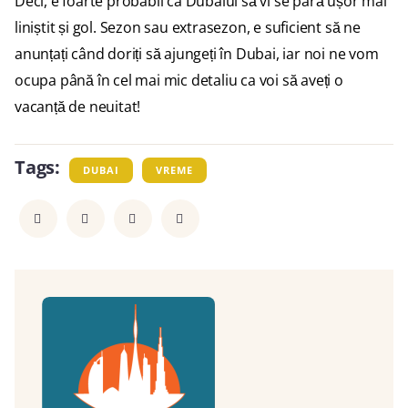
Deci, e foarte probabil ca Dubaiul să vi se pară ușor mai
liniștit și gol. Sezon sau extrasezon, e suficient să ne
anunțați când doriți să ajungeți în Dubai, iar noi ne vom
ocupa până în cel mai mic detaliu ca voi să aveți o
vacanță de neuitat!
Tags:
DUBAI
VREME