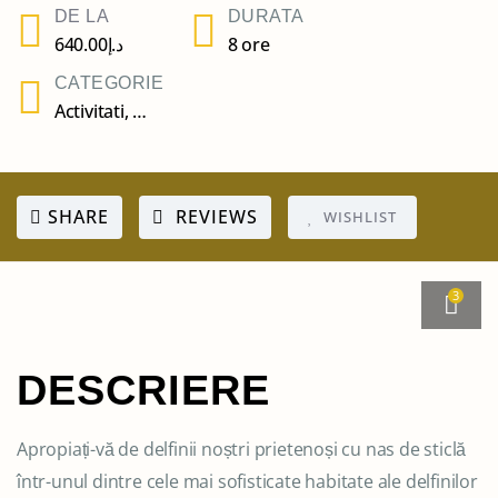
DE LA
DURATA
640.00
د.إ
8 ore
CATEGORIE
Activitati
,
Activitati pentru copii
SHARE
REVIEWS
WISHLIST
3
DESCRIERE
Apropiați-vă de delfinii noștri prietenoși cu nas de sticlă
într-unul dintre cele mai sofisticate habitate ale delfinilor