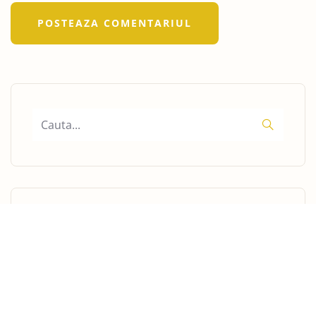
POSTARI RECENTE
0 Comentarii
#SEJURINDUBAI: Vacanta in Familie
in Dubai – Ghid Complet pentru
parinti cu copii si Infanti