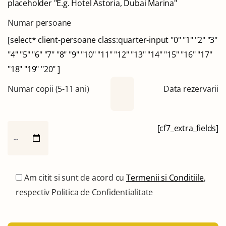
placeholder "E.g. Hotel Astoria, Dubai Marina"
Numar persoane
[select* client-persoane class:quarter-input "0" "1" "2" "3"
"4" "5" "6" "7" "8" "9" "10" "11" "12" "13" "14" "15" "16" "17"
"18" "19" "20" ]
Numar copii (5-11 ani)
Data rezervarii
[cf7_extra_fields]
Am citit si sunt de acord cu
Termenii si Conditiile
,
respectiv Politica de Confidentialitate