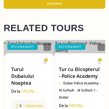
RELATED TOURS
RECOMANDAT
RECOMANDAT
4
3
Turul
Tur cu Elicopterul
Dubaiului
- Police Academy
Noaptea
Dubai Police Academy -
Al Sufouh - Al Sufouh 1 -
De la
270.00
د.إ
Dubai
De la
699.00
د.إ
5
Exploreaza