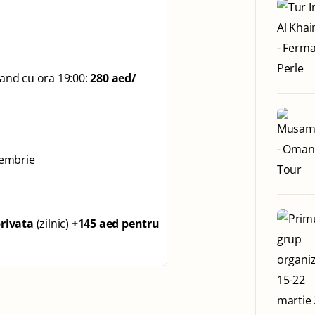
and cu ora 19:00:
280 aed/
tembrie
privata
(zilnic)
+145 aed pentru