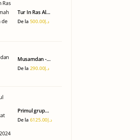
Tur In Ras Al
Khaimah - Ferma
De la
500.00
د.إ
de Perle
Musamdan -
Oman Tour
De la
290.00
د.إ
Primul grup
organizat 15-22
De la
6125.00
د.إ
martie 2024