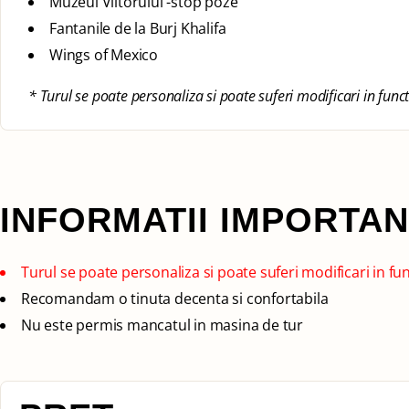
Muzeul Viitorului -stop poze
Fantanile de la Burj Khalifa
Wings of Mexico
* Turul se poate personaliza si poate suferi modificari in func
INFORMATII IMPORTA
Turul se poate personaliza si poate suferi modificari in fu
Recomandam o tinuta decenta si confortabila
Nu este permis mancatul in masina de tur