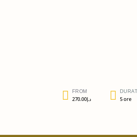
FROM
DURAT
270.00
د.إ
5 ore