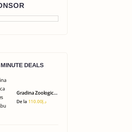
ONSOR
 MINUTE DEALS
Gradina Zoologica
Emirates Park -
De la
110.00
د.إ
Abu Dhabi