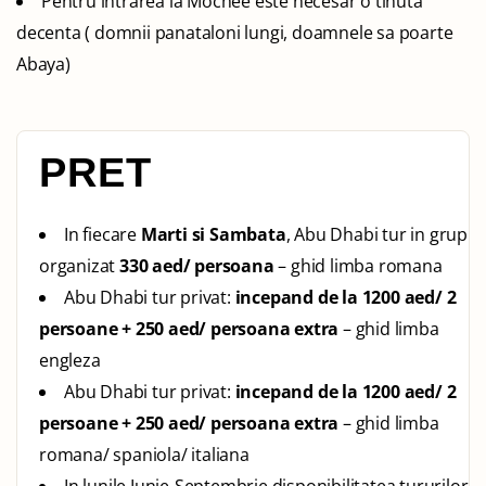
Pentru intrarea la Mochee este necesar o tinuta
decenta ( domnii panataloni lungi, doamnele sa poarte
Abaya)
PRET
In fiecare
Marti si Sambata
, Abu Dhabi tur in grup
organizat
330 aed/ persoana
– ghid limba romana
Abu Dhabi tur privat:
incepand de la 1200 aed/ 2
persoane + 250 aed/ persoana extra
– ghid limba
engleza
Abu Dhabi tur privat:
incepand de la 1200 aed/ 2
persoane + 250 aed/ persoana extra
– ghid limba
romana/ spaniola/ italiana
In lunile Iunie-Septembrie disponibilitatea tururilor