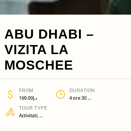
ABU DHABI –
VIZITA LA
MOSCHEE
FROM
DURATION
169.00
د.إ
4 ore 30 minute
TOUR TYPE
Activitati
,
Tururi