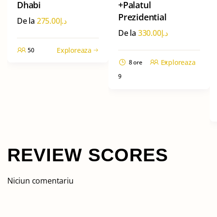
Dhabi
+Palatul
Prezidential
De la
275.00
د.إ
De la
330.00
د.إ
Exploreaza
50
Exploreaza
8 ore
9
REVIEW SCORES
Niciun comentariu