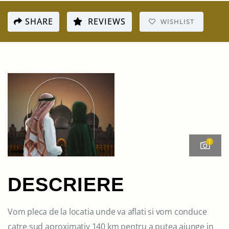
SHARE
REVIEWS
WISHLIST
1
DESCRIERE
Vom pleca de la locatia unde va aflati si vom conduce
catre sud aproximativ 140 km pentru a putea ajunge in