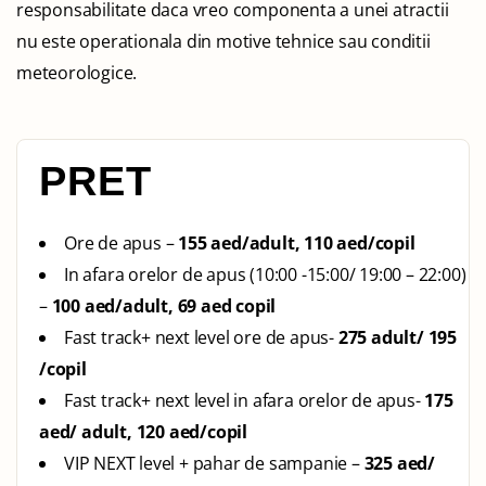
responsabilitate daca vreo componenta a unei atractii
nu este operationala din motive tehnice sau conditii
meteorologice.
PRET
Ore de apus –
155 aed/adult, 110 aed/copil
In afara orelor de apus (10:00 -15:00/ 19:00 – 22:00)
–
100 aed/adult, 69 aed copil
Fast track+ next level ore de apus-
275 adult/ 195
/copil
Fast track+ next level in afara orelor de apus-
175
aed/ adult, 120 aed/copil
VIP NEXT level + pahar de sampanie –
325 aed/