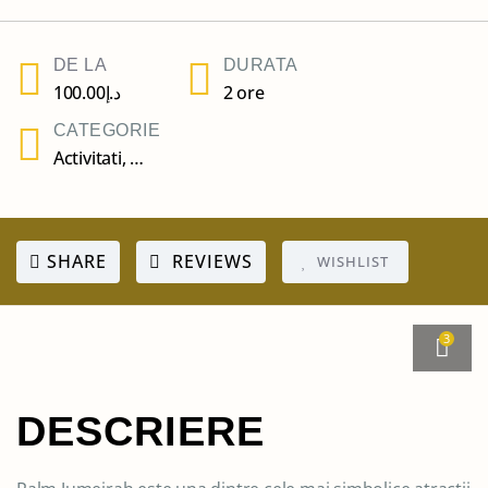
DE LA
DURATA
100.00
د.إ
2 ore
CATEGORIE
Activitati
,
Atractii
SHARE
REVIEWS
WISHLIST
3
DESCRIERE