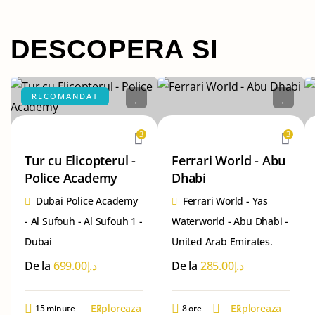
DESCOPERA SI
RECOMANDAT
3
3
Tur cu Elicopterul -
Ferrari World - Abu
Police Academy
Dhabi
Dubai Police Academy
Ferrari World - Yas
- Al Sufouh - Al Sufouh 1 -
Waterworld - Abu Dhabi -
Dubai
United Arab Emirates.
De la
699.00
د.إ
De la
285.00
د.إ
Exploreaza
Exploreaza
15 minute
8 ore