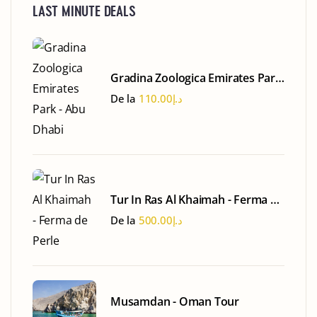
LAST MINUTE DEALS
Gradina Zoologica Emirates Park
- Abu Dhabi
De la
110.00
د.إ
Tur In Ras Al Khaimah - Ferma de
Perle
De la
500.00
د.إ
Musamdan - Oman Tour