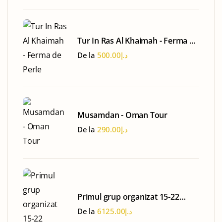
Tur In Ras Al Khaimah - Ferma de
Perle
De la
500.00
د.إ
Musamdan - Oman Tour
De la
290.00
د.إ
Primul grup organizat 15-22
martie 2024
De la
6125.00
د.إ