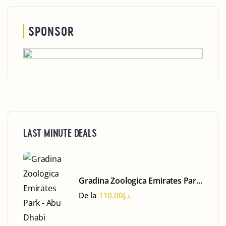
SPONSOR
LAST MINUTE DEALS
Gradina Zoologica Emirates Park
- Abu Dhabi
De la
110.00
د.إ