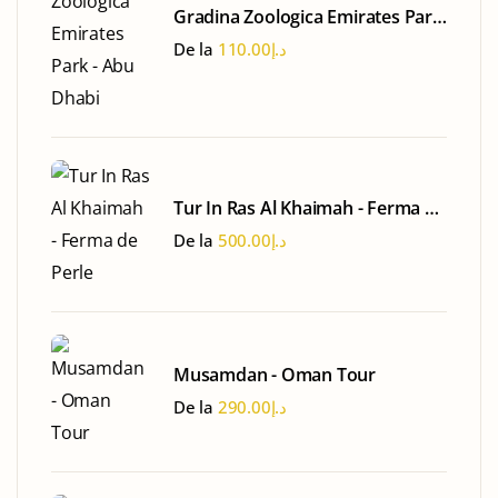
Gradina Zoologica Emirates Park
- Abu Dhabi
De la
110.00
د.إ
Tur In Ras Al Khaimah - Ferma de
Perle
De la
500.00
د.إ
Musamdan - Oman Tour
De la
290.00
د.إ