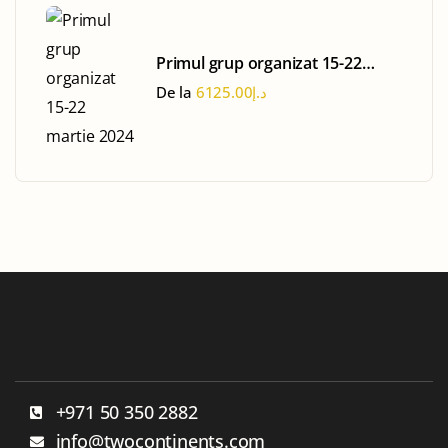
Primul grup organizat 15-22
martie 2024
De la
6125.00
د.إ
+971 50 350 2882
info@twocontinents.com