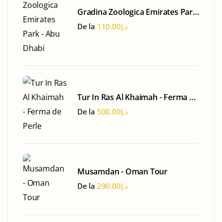
Gradina Zoologica Emirates Park
- Abu Dhabi
De la
110.00
د.إ
Tur In Ras Al Khaimah - Ferma de
Perle
De la
500.00
د.إ
Musamdan - Oman Tour
De la
290.00
د.إ