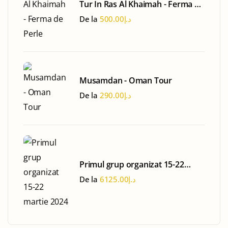
Tur In Ras Al Khaimah - Ferma de
Perle
De la
500.00
د.إ
Musamdan - Oman Tour
De la
290.00
د.إ
Primul grup organizat 15-22
martie 2024
De la
6125.00
د.إ