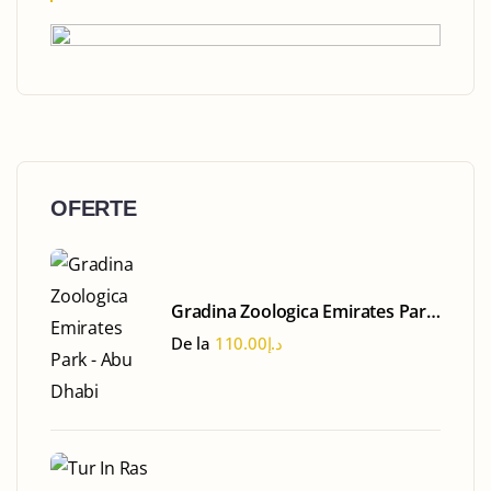
OFERTE
Gradina Zoologica Emirates Park
- Abu Dhabi
De la
110.00
د.إ