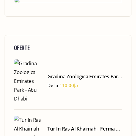
OFERTE
Gradina Zoologica Emirates Park
- Abu Dhabi
De la
110.00
د.إ
Tur In Ras Al Khaimah - Ferma de
Perle