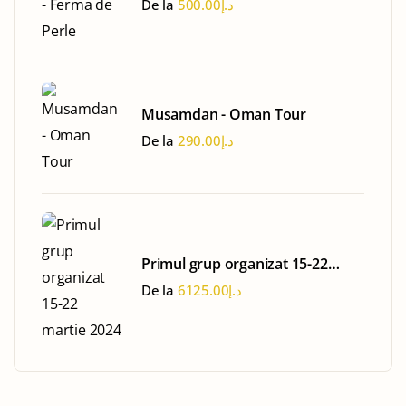
De la
500.00
د.إ
Musamdan - Oman Tour
De la
290.00
د.إ
Primul grup organizat 15-22
martie 2024
De la
6125.00
د.إ