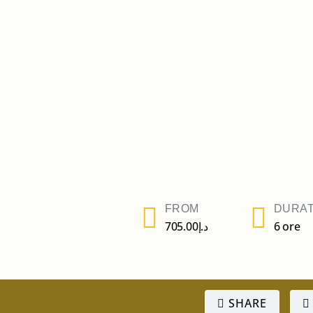
FROM
DURAT
705.00
د.إ
6 ore
SHARE