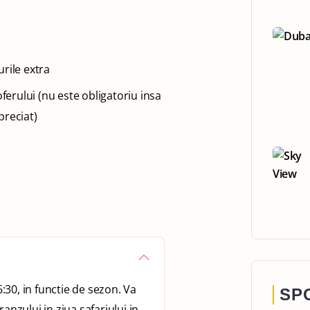
rile extra
oferului (nu este obligatoriu insa
preciat)
6:30, in functie de sezon. Va
SP
anzului in ziua safariului in