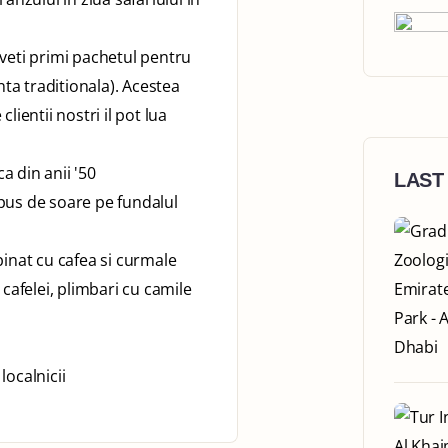
veti primi pachetul pentru
nta traditionala). Acestea
lientii nostri il pot lua
 din anii '50
LAST
pus de soare pe fundalul
pinat cu cafea si curmale
cafelei, plimbari cu camile
localnicii