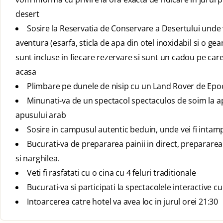
desert
Sosire la Reservatia de Conservare a Desertului unde 
aventura (esarfa, sticla de apa din otel inoxidabil si o gea
sunt incluse in fiecare rezervare si sunt un cadou pe care c
acasa
Plimbare pe dunele de nisip cu un Land Rover de Epoca
Minunati-va de un spectacol spectaculos de soim la a
apusului arab
Sosire in campusul autentic beduin, unde vei fi intam
Bucurati-va de prepararea painii in direct, prepararea 
si narghilea.
Veti fi rasfatati cu o cina cu 4 feluri traditionale
Bucurati-va si participati la spectacolele interactive cu 
Intoarcerea catre hotel va avea loc in jurul orei 21:30