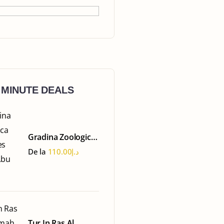
 MINUTE DEALS
Gradina Zoologica
Emirates Park -
De la
110.00
د.إ
Abu Dhabi
Tur In Ras Al