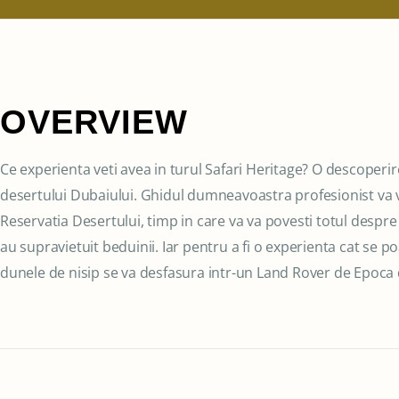
OVERVIEW
Ce experienta veti avea in turul Safari Heritage? O descoperire
desertului Dubaiului. Ghidul dumneavoastra profesionist va v
Reservatia Desertului, timp in care va va povesti totul despre 
au supravietuit beduinii. Iar pentru a fi o experienta cat se p
dunele de nisip se va desfasura intr-un Land Rover de Epoca d