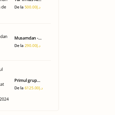
Khaimah - Ferma
De la
500.00
د.إ
de Perle
Musamdan -
Oman Tour
De la
290.00
د.إ
Primul grup
organizat 15-22
De la
6125.00
د.إ
martie 2024