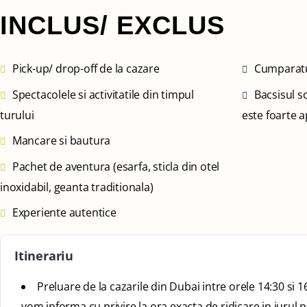
INCLUS/ EXCLUS
Pick-up/ drop-off de la cazare
Cumparatu
Spectacolele si activitatile din timpul
Bacsisul s
turului
este foarte a
Mancare si bautura
Pachet de aventura (esarfa, sticla din otel
inoxidabil, geanta traditionala)
Experiente autentice
Itinerariu
Preluare de la cazarile din Dubai intre orele 14:30 si 1
vom informa cu privire la ora exacta de ridicare in jurul pr