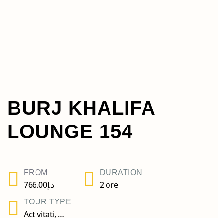
BURJ KHALIFA
LOUNGE 154
FROM
DURATION
766.00
د.إ
2 ore
TOUR TYPE
Activitati
,
Atractii