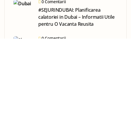
0 Comentarii
#SEJURINDUBAI: Planificarea
calatoriei in Dubai – Informatii Utile
pentru O Vacanta Reusita
0 Comentarii
#SejurinDubai: Ce facem Vara in
Dubai?￼
SPONSOR