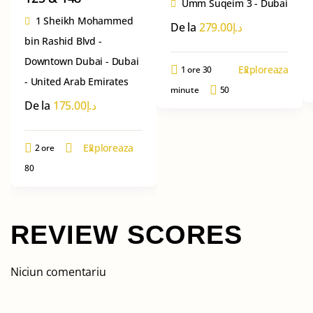
Umm Suqeim 3 - Dubai
1 Sheikh Mohammed
De la
279.00
د.إ
bin Rashid Blvd -
Downtown Dubai - Dubai
Exploreaza
1 ore 30
- United Arab Emirates
minute
50
De la
175.00
د.إ
Exploreaza
2 ore
80
REVIEW SCORES
Niciun comentariu