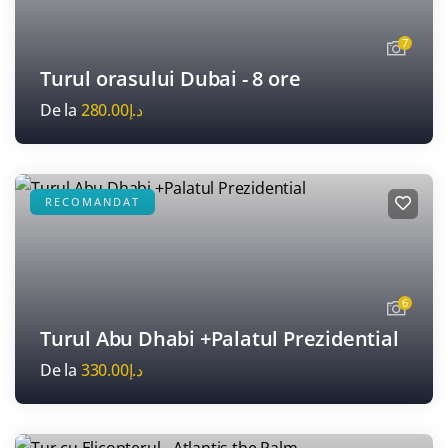
7
Turul orasului Dubai - 8 ore
De la
280.00
د.إ
RECOMANDAT
6
Turul Abu Dhabi +Palatul Prezidential
De la
330.00
د.إ