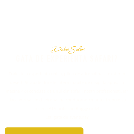
Dubai Safari
GATA DE EXPERIENTA SAFARI?
Traieste o experienta unica, plina de adrenalina si mister in
desert! Strabate dunele interminabile de nisip, la apus, cu
masina 4x4 condusa de unul din soferii nostri profesionisti. Iar
daca vrei sa simti adrenalina conducand chiar tu, trebuie sa
incerci ATV-urile sau Buggy-urile!
Esti gata de aventura?