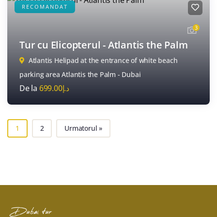
RECOMANDAT
3
Tur cu Elicopterul - Atlantis the Palm
Atlantis Helipad at the entrance of white beach
parking area Atlantis the Palm - Dubai
De la
699.00
د.إ
1
2
Urmatorul »
Dubai tur