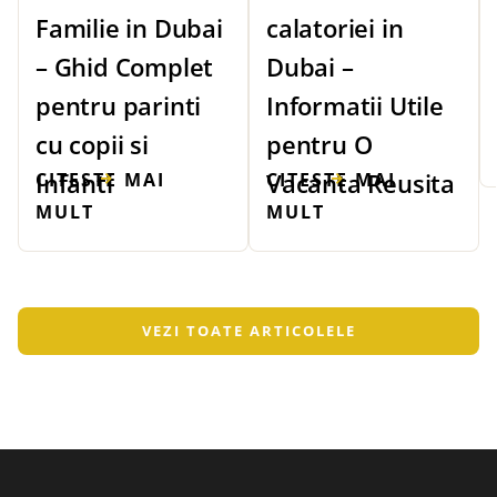
Familie in Dubai
calatoriei in
– Ghid Complet
Dubai –
pentru parinti
Informatii Utile
cu copii si
pentru O
Infanti
Vacanta Reusita
CITESTE MAI
CITESTE MAI
MULT
MULT
VEZI TOATE ARTICOLELE