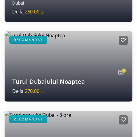
Dubai
De la
250.00
د.إ
RECOMANDAT
4
Activitati
Persoane
0
Advan
Turul Dubaiului Noaptea
De la
270.00
د.إ
DESCOPERA
RECOMANDAT