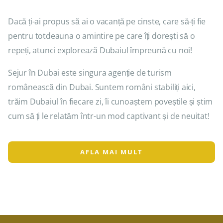
Dacă ți-ai propus să ai o vacanță pe cinste, care să-ți fie
pentru totdeauna o amintire pe care îți dorești să o
repeți, atunci explorează Dubaiul împreună cu noi!
Sejur în Dubai este singura agenție de turism
românească din Dubai. Suntem români stabiliți aici,
trăim Dubaiul în fiecare zi, îi cunoaștem poveștile și știm
cum să ți le relatăm într-un mod captivant și de neuitat!
AFLA MAI MULT