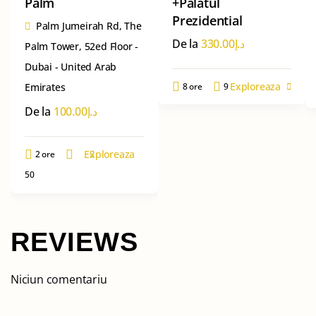
Palm
+Palatul
Prezidential
Palm Jumeirah Rd, The
De la
330.00
د.إ
Palm Tower, 52ed Floor -
Dubai - United Arab
Exploreaza
Emirates
8 ore
9
De la
100.00
د.إ
Exploreaza
2 ore
50
REVIEWS
Niciun comentariu