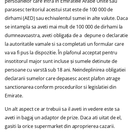
persoanelor care intra în Emiratele Arabe Unite sau
parasesc teritoriul acestui stat este de 100 000 de
dirhami (AED) sau echivalentul sumei in alte valute. Daca
se intampla sa aveti mai mult de 100 000 de dirhami la
dumneavoastra, aveti obligația de a depune o declaratie
la autoritatile vamale si sa completati un formular care
va va fi pus la dispozitie. În plafonul acceptat pentru
insotitorul major sunt incluse și sumele detinute de
persoane cu varstă sub 18 ani. Neindeplinirea obligatiei
declararii sumelor care depasesc acest plafon atrage
sanctionarea conform procedurilor si legislatiei din
Emirate.
Un alt aspect ce ar trebuii sa il aveti in vedere este sa
aveti in bagaj un adaptor de prize. Daca ati uitat de el,
gasiti la orice supermarket din aproprierea cazarii.