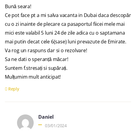
Bună seara!
Ce pot face pt a mi salva vacanta in Dubai daca descopăr
cu o zi inainte de plecare ca pasaportul fiicei mele mai
mici este valabil 5 luni 24 de zile adica cu o saptamana
mai putin decat cele 6(sase) luni prevazute de Emirate.
Va rog un raspuns dar si o rezolvare!
Sa ne dati o speranță măcar!
Suntem f.stresați si supărați.
Mulțumim mult anticipat!
Reply
Daniel
03/01/2024