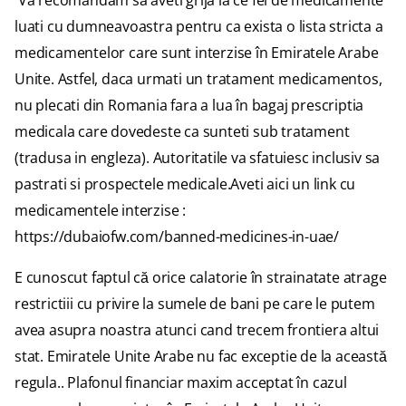
Va recomandam sa aveti grija la ce fel de medicamente
luati cu dumneavoastra pentru ca exista o lista stricta a
medicamentelor care sunt interzise în Emiratele Arabe
Unite. Astfel, daca urmati un tratament medicamentos,
nu plecati din Romania fara a lua în bagaj prescriptia
medicala care dovedeste ca sunteti sub tratament
(tradusa in engleza). Autoritatile va sfatuiesc inclusiv sa
pastrati si prospectele medicale.Aveti aici un link cu
medicamentele interzise :
https://dubaiofw.com/banned-medicines-in-uae/
E cunoscut faptul că orice calatorie în strainatate atrage
restrictiii cu privire la sumele de bani pe care le putem
avea asupra noastra atunci cand trecem frontiera altui
stat. Emiratele Unite Arabe nu fac exceptie de la această
regula.. Plafonul financiar maxim acceptat în cazul