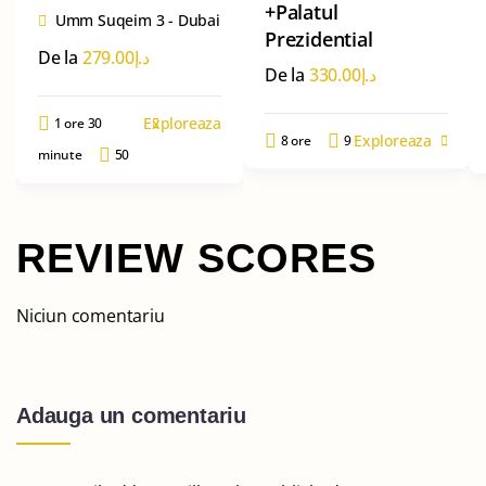
+Palatul
Umm Suqeim 3 - Dubai
Prezidential
De la
279.00
د.إ
De la
330.00
د.إ
Exploreaza
1 ore 30
Exploreaza
8 ore
9
minute
50
REVIEW SCORES
Niciun comentariu
Adauga un comentariu