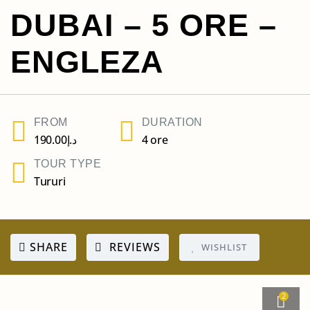
DUBAI – 5 ORE –
ENGLEZA
FROM
DURATION
190.00
د.إ
4 ore
TOUR TYPE
Tururi
SHARE
REVIEWS
WISHLIST
2