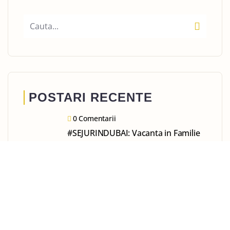
POSTARI RECENTE
0 Comentarii
#SEJURINDUBAI: Vacanta in Familie
in Dubai – Ghid Complet pentru
parinti cu copii si Infanti
0 Comentarii
#SEJURINDUBAI: Planificarea
calatoriei in Dubai – Informatii Utile
pentru O Vacanta Reusita